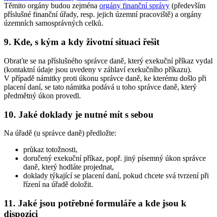
Těmito orgány budou zejména
orgány finanční správy
(především
příslušné finanční úřady, resp. jejich územní pracoviště) a orgány
územních samosprávných celků.
9. Kde, s kým a kdy životní situaci řešit
Obraťte se na příslušného správce daně, který exekuční příkaz vydal
(kontaktní údaje jsou uvedeny v záhlaví exekučního příkazu).
V případě námitky proti úkonu správce daně, ke kterému došlo při
placení daní, se tato námitka podává u toho správce daně, který
předmětný úkon provedl.
10. Jaké doklady je nutné mít s sebou
Na úřadě (u správce daně) předložte:
průkaz totožnosti,
doručený exekuční příkaz, popř. jiný písemný úkon správce
daně, který hodláte projednat,
doklady týkající se placení daní, pokud chcete svá tvrzení při
řízení na úřadě doložit.
11. Jaké jsou potřebné formuláře a kde jsou k
dispozici