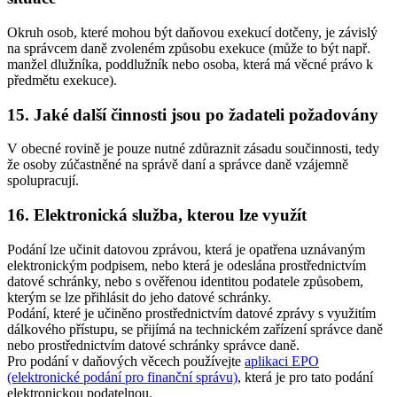
Okruh osob, které mohou být daňovou exekucí dotčeny, je závislý
na správcem daně zvoleném způsobu exekuce (může to být např.
manžel dlužníka, poddlužník nebo osoba, která má věcné právo k
předmětu exekuce).
15. Jaké další činnosti jsou po žadateli požadovány
V obecné rovině je pouze nutné zdůraznit zásadu součinnosti, tedy
že osoby zúčastněné na správě daní a správce daně vzájemně
spolupracují.
16. Elektronická služba, kterou lze využít
Podání lze učinit datovou zprávou, která je opatřena uznávaným
elektronickým podpisem, nebo která je odeslána prostřednictvím
datové schránky, nebo s ověřenou identitou podatele způsobem,
kterým se lze přihlásit do jeho datové schránky.
Podání, které je učiněno prostřednictvím datové zprávy s využitím
dálkového přístupu, se přijímá na technickém zařízení správce daně
nebo prostřednictvím datové schránky správce daně.
Pro podání v daňových věcech používejte
aplikaci EPO
(elektronické podání pro finanční správu)
, která je pro tato podání
elektronickou podatelnou.