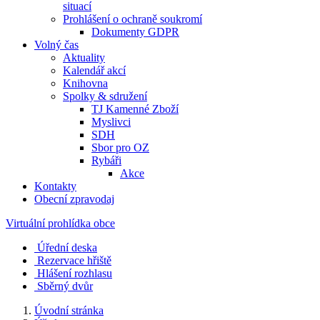
situací
Prohlášení o ochraně soukromí
Dokumenty GDPR
Volný čas
Aktuality
Kalendář akcí
Knihovna
Spolky & sdružení
TJ Kamenné Zboží
Myslivci
SDH
Sbor pro OZ
Rybáři
Akce
Kontakty
Obecní zpravodaj
Virtuální prohlídka obce
Úřední deska
Rezervace hřiště
Hlášení rozhlasu
Sběrný dvůr
Úvodní stránka