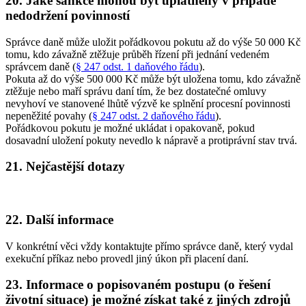
20. Jaké sankce mohou být uplatněny v případě
nedodržení povinností
Správce daně může uložit pořádkovou pokutu až do výše 50 000 Kč
tomu, kdo závažně ztěžuje průběh řízení při jednání vedeném
správcem daně (
§ 247 odst. 1 daňového řádu
).
Pokuta až do výše 500 000 Kč může být uložena tomu, kdo závažně
ztěžuje nebo maří správu daní tím, že bez dostatečné omluvy
nevyhoví ve stanovené lhůtě výzvě ke splnění procesní povinnosti
nepeněžité povahy (
§ 247 odst. 2 daňového řádu
).
Pořádkovou pokutu je možné ukládat i opakovaně, pokud
dosavadní uložení pokuty nevedlo k nápravě a protiprávní stav trvá.
21. Nejčastější dotazy
22. Další informace
V konkrétní věci vždy kontaktujte přímo správce daně, který vydal
exekuční příkaz nebo provedl jiný úkon při placení daní.
23. Informace o popisovaném postupu (o řešení
životní situace) je možné získat také z jiných zdrojů