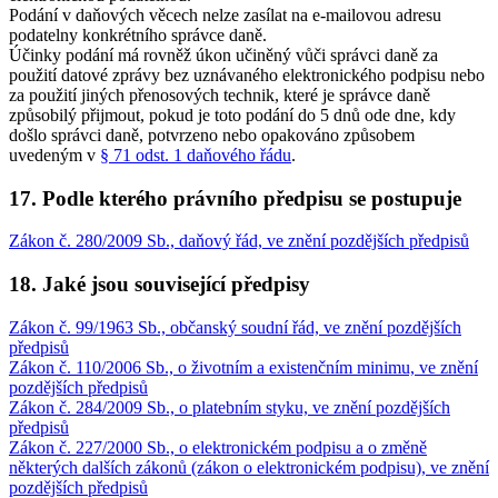
Podání v daňových věcech nelze zasílat na e-mailovou adresu
podatelny konkrétního správce daně.
Účinky podání má rovněž úkon učiněný vůči správci daně za
použití datové zprávy bez uznávaného elektronického podpisu nebo
za použití jiných přenosových technik, které je správce daně
způsobilý přijmout, pokud je toto podání do 5 dnů ode dne, kdy
došlo správci daně, potvrzeno nebo opakováno způsobem
uvedeným v
§ 71 odst. 1 daňového řádu
.
17. Podle kterého právního předpisu se postupuje
Zákon č. 280/2009 Sb., daňový řád, ve znění pozdějších předpisů
18. Jaké jsou související předpisy
Zákon č. 99/1963 Sb., občanský soudní řád, ve znění pozdějších
předpisů
Zákon č. 110/2006 Sb., o životním a existenčním minimu, ve znění
pozdějších předpisů
Zákon č. 284/2009 Sb., o platebním styku, ve znění pozdějších
předpisů
Zákon č. 227/2000 Sb., o elektronickém podpisu a o změně
některých dalších zákonů (zákon o elektronickém podpisu), ve znění
pozdějších předpisů