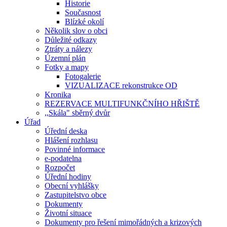
Historie
Současnost
Blízké okolí
Několik slov o obci
Důležité odkazy
Ztráty a nálezy
Územní plán
Fotky a mapy
Fotogalerie
VIZUALIZACE rekonstrukce OD
Kronika
REZERVACE MULTIFUNKČNÍHO HŘIŠTĚ
,,Skála" sběrný dvůr
Úřad
Úřední deska
Hlášení rozhlasu
Povinné informace
e-podatelna
Rozpočet
Úřední hodiny
Obecní vyhlášky
Zastupitelstvo obce
Dokumenty
Životní situace
Dokumenty pro řešení mimořádných a krizových