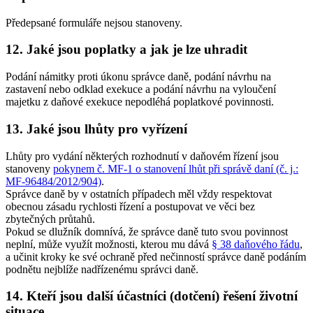
Předepsané formuláře nejsou stanoveny.
12. Jaké jsou poplatky a jak je lze uhradit
Podání námitky proti úkonu správce daně, podání návrhu na
zastavení nebo odklad exekuce a podání návrhu na vyloučení
majetku z daňové exekuce nepodléhá poplatkové povinnosti.
13. Jaké jsou lhůty pro vyřízení
Lhůty pro vydání některých rozhodnutí v daňovém řízení jsou
stanoveny
pokynem č. MF-1 o stanovení lhůt při správě daní (č. j.:
MF-96484/2012/904)
.
Správce daně by v ostatních případech měl vždy respektovat
obecnou zásadu rychlosti řízení a postupovat ve věci bez
zbytečných průtahů.
Pokud se dlužník domnívá, že správce daně tuto svou povinnost
neplní, může využít možnosti, kterou mu dává
§ 38 daňového řádu
,
a učinit kroky ke své ochraně před nečinností správce daně podáním
podnětu nejblíže nadřízenému správci daně.
14. Kteří jsou další účastníci (dotčení) řešení životní
situace