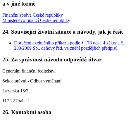
a v jiné formě
Finanční správa České republiky
Ministerstvo financí České republiky
24. Související životní situace a návody, jak je řešit
Doručení exekučního příkazu podle § 178 odst. 4 zákona č.
280/2009 Sb., daňový řád, ve znění pozdějších předpisů
25. Za správnost návodu odpovídá útvar
Generální finanční ředitelství
Sekce právní - Odbor vymáhání
Lazarská 15/7
117 22 Praha 1
26. Kontaktní osoba
—