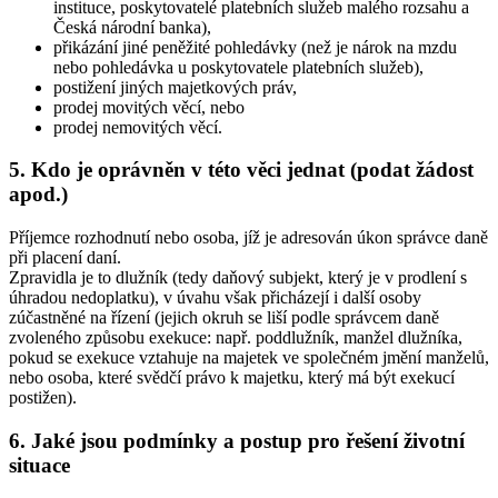
instituce, poskytovatelé platebních služeb malého rozsahu a
Česká národní banka),
přikázání jiné peněžité pohledávky (než je nárok na mzdu
nebo pohledávka u poskytovatele platebních služeb),
postižení jiných majetkových práv,
prodej movitých věcí, nebo
prodej nemovitých věcí.
5. Kdo je oprávněn v této věci jednat (podat žádost
apod.)
Příjemce rozhodnutí nebo osoba, jíž je adresován úkon správce daně
při placení daní.
Zpravidla je to dlužník (tedy daňový subjekt, který je v prodlení s
úhradou nedoplatku), v úvahu však přicházejí i další osoby
zúčastněné na řízení (jejich okruh se liší podle správcem daně
zvoleného způsobu exekuce: např. poddlužník, manžel dlužníka,
pokud se exekuce vztahuje na majetek ve společném jmění manželů,
nebo osoba, které svědčí právo k majetku, který má být exekucí
postižen).
6. Jaké jsou podmínky a postup pro řešení životní
situace