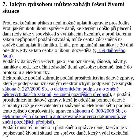
7. Jakým způsobem můžete zahájit řešení životní
situace
Proti exekučnímu příkazu není možné uplatnit opravné prostředky.
Proti jakémukoli úkonu správce daně, ke kterému došlo při placení
daní (tedy také v souvislosti s vymáhacím řízením), a proti kterému
zákon nepřipouští podání odvolání, může osoba zúčastněná na
správě daní uplatnit námitku. Lhůta pro uplatnění námitky je 30 dnů
ode dne, kdy se tato osoba o úkonu dozvěděla (
§ 159 daňového
řádu
).
Podání v daňových věcech, jako jsou oznámení, žádosti, návrhy,
námitky apod., lze učinit zásadně třemi způsoby: písemně, ústně do
protokolu a elektronicky.
Elektronické podání zahrnuje podání prostřednictvím datové zprávy,
která je podepsána uznávaným elektronickým podpisem (ve smyslu
zákona č. 227/2000 Sb., o elektronickém podpisu a o změně
některých dalších zákonů, ve znění pozdějších předpisů
), a podání
prostřednictvím datové zprávy, která je odeslána pomocí datové
schránky (což je ekvivalentem uznávaného elektronického podpisu;
tento způsob doručování je upraven
zákonem č. 300/2008 Sb., o
elektronických úkonech a autorizované konverzi dokumentů, ve
znění pozdějších předpisů
).
Podání musí být učiněno u příslušného správce daně, kterým je v
popisované životní situaci ten správce daně, který vydal exekuční