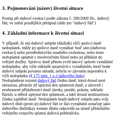
3. Pojmenování (název) životní situace
Postup při daňové exekuci podle zákona č. 280/2009 Sb., daňový
řád, ve znění pozdějších předpisů (dále jen "daňový řád")
4. Základní informace k životní situaci
V případě, že má daňový subjekt (dlužník) vůči správci daně
nedoplatek, může jej správce daně vymáhat: buď sám (daňovou
exekucí) nebo prostřednictvím soudního exekutora, nebo tento
nedoplatek uplatnit v insolvenčním řízení nebo jej přihlásit do
veřejné dražby. Správce daně přitom zvolí takový způsob vymáhání
nedoplatku, aby výše nákladů spojených s vymáháním, které bude
daňový subjekt povinen uhradit, nebyla ve zjevném nepoměru k
výši nedoplatku (
§ 175 odst. 1 a 2 daňového řádu
).
Nedoplatkem rozumí
daňový řád
částku daně, která dosud není
uhrazena, přestože již uplynul den splatnosti daně, a zároveň i
neuhrazené příslušenství daně (úroky, penále, pokuty, náklady
řízení), u něhož uplynul den splatnosti, a také dosud neuhrazenou
částku zajištěné daně. Nedoplatek hradí daňový subjekt jako svůj
daňový dluh (proto jej daňový řád ve fázi vymáhání označuje jako
daňového dlužníka); tomuto dluhu odpovídá na straně příslušného
veřejného rozpočtu splatná daňová pohledávka.