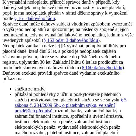
K vymáhání nedoplatku přikročí správce daně v případě, kdy
daňový subjekt nesplní své daňové povinnosti v rovině platební,
popř. je mu nedoplatek předán v rámci dělené správy k vymožení
podle
§ 161 daňového řádu
.
Správce daně může daňový subjekt vhodným způsobem vyrozumět
o výši jeho nedoplatků a upozornit jej na následky spojené s jejich
neuhrazením, tedy na vymáhání takového nedoplatku, jedním z výše
uvedených způsobů (
§ 153 odst. 3 daňového řádu
).
Nedoplatek zaniká, a nelze jej již vymáhat, po uplynutí lhůty pro
placení daně, která činí 6 let, a pokud je nedoplatek zajištěn
zástavním právem, které se zapisuje do příslušného veřejného
registru, uplynutím 30 let. Základní lhůtu 6 let lze prodloužit za
podmínek stanovených daňovým řádem (
§ 160 daňového řádu
).
Daňovou exekuci provádí správce daně vydáním exekučního
příkazu na:
srážku ze mzdy,
přikázání pohledávky z účtu u poskytovatele platebních
služeb (poskytovatelem platebních služeb se ve smyslu
§ 5
zákona č. 284/2009 Sb., o platebním styku, ve znění
pozdějších předpisů
, rozumí: banky, zahraniční banky a
zahraniční finanční instituce, spořitelní a úvěrní družstva,
instituce elektronických peněz, zahraniční instituce
elektronických peněz, vydavatelé elektronických peněz
malého rozsahu, platební instituce, zahraniční platební