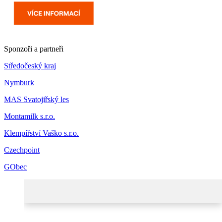
Sponzoři a partneři
Středočeský kraj
Nymburk
MAS Svatojiřský les
Montamilk s.r.o.
Klempířství Vaško s.r.o.
Czechpoint
GObec