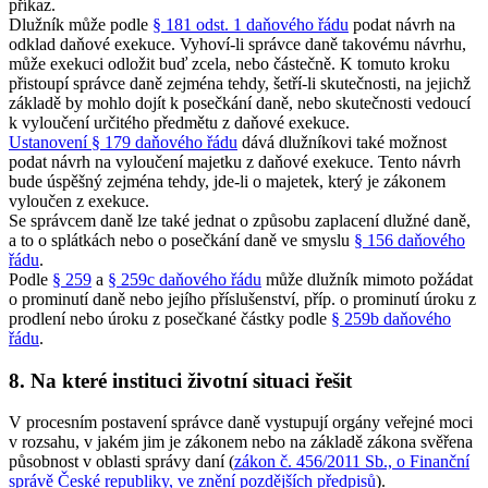
příkaz.
Dlužník může podle
§ 181 odst. 1 daňového řádu
podat návrh na
odklad daňové exekuce. Vyhoví-li správce daně takovému návrhu,
může exekuci odložit buď zcela, nebo částečně. K tomuto kroku
přistoupí správce daně zejména tehdy, šetří-li skutečnosti, na jejichž
základě by mohlo dojít k posečkání daně, nebo skutečnosti vedoucí
k vyloučení určitého předmětu z daňové exekuce.
Ustanovení § 179 daňového řádu
dává dlužníkovi také možnost
podat návrh na vyloučení majetku z daňové exekuce. Tento návrh
bude úspěšný zejména tehdy, jde-li o majetek, který je zákonem
vyloučen z exekuce.
Se správcem daně lze také jednat o způsobu zaplacení dlužné daně,
a to o splátkách nebo o posečkání daně ve smyslu
§ 156 daňového
řádu
.
Podle
§ 259
a
§ 259c daňového řádu
může dlužník mimoto požádat
o prominutí daně nebo jejího příslušenství, příp. o prominutí úroku z
prodlení nebo úroku z posečkané částky podle
§ 259b daňového
řádu
.
8. Na které instituci životní situaci řešit
V procesním postavení správce daně vystupují orgány veřejné moci
v rozsahu, v jakém jim je zákonem nebo na základě zákona svěřena
působnost v oblasti správy daní (
zákon č. 456/2011 Sb., o Finanční
správě České republiky, ve znění pozdějších předpisů
).