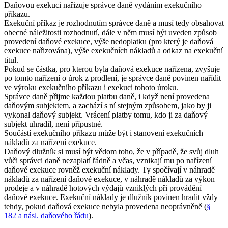
Daňovou exekuci nařizuje správce daně vydáním exekučního
příkazu.
Exekuční příkaz je rozhodnutím správce daně a musí tedy obsahovat
obecné náležitosti rozhodnutí, dále v něm musí být uveden způsob
provedení daňové exekuce, výše nedoplatku (pro který je daňová
exekuce nařizována), výše exekučních nákladů a odkaz na exekuční
titul.
Pokud se částka, pro kterou byla daňová exekuce nařízena, zvyšuje
po tomto nařízení o úrok z prodlení, je správce daně povinen nařídit
ve výroku exekučního příkazu i exekuci tohoto úroku.
Správce daně přijme každou platbu daně, i když není provedena
daňovým subjektem, a zachází s ní stejným způsobem, jako by ji
vykonal daňový subjekt. Vrácení platby tomu, kdo ji za daňový
subjekt uhradil, není přípustné.
Součástí exekučního příkazu může být i stanovení exekučních
nákladů za nařízení exekuce.
Daňový dlužník si musí být vědom toho, že v případě, že svůj dluh
vůči správci daně nezaplatí řádně a včas, vznikají mu po nařízení
daňové exekuce rovněž exekuční náklady. Ty spočívají v náhradě
nákladů za nařízení daňové exekuce, v náhradě nákladů za výkon
prodeje a v náhradě hotových výdajů vzniklých při provádění
daňové exekuce. Exekuční náklady je dlužník povinen hradit vždy
tehdy, pokud daňová exekuce nebyla provedena neoprávněně (
§
182 a násl. daňového řádu
).