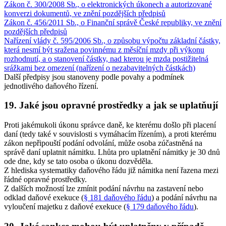
Zákon č. 300/2008 Sb., o elektronických úkonech a autorizované
konverzi dokumentů, ve znění pozdějších předpisů
Zákon č. 456/2011 Sb., o Finanční správě České republiky, ve znění
pozdějších předpisů
Nařízení vlády č. 595/2006 Sb., o způsobu výpočtu základní částky,
která nesmí být sražena povinnému z měsíční mzdy při výkonu
rozhodnutí, a o stanovení částky, nad kterou je mzda postižitelná
srážkami bez omezení (nařízení o nezabavitelných částkách)
Další předpisy jsou stanoveny podle povahy a podmínek
jednotlivého daňového řízení.
19. Jaké jsou opravné prostředky a jak se uplatňují
Proti jakémukoli úkonu správce daně, ke kterému došlo při placení
daní (tedy také v souvislosti s vymáhacím řízením), a proti kterému
zákon nepřipouští podání odvolání, může osoba zúčastněná na
správě daní uplatnit námitku. Lhůta pro uplatnění námitky je 30 dnů
ode dne, kdy se tato osoba o úkonu dozvěděla.
Z hlediska systematiky daňového řádu již námitka není řazena mezi
řádné opravné prostředky.
Z dalších možností lze zmínit podání návrhu na zastavení nebo
odklad daňové exekuce (
§ 181 daňového řádu
) a podání návrhu na
vyloučení majetku z daňové exekuce (
§ 179 daňového řádu
).